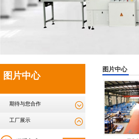
图片中心
图片中心
期待与您合作
工厂展示