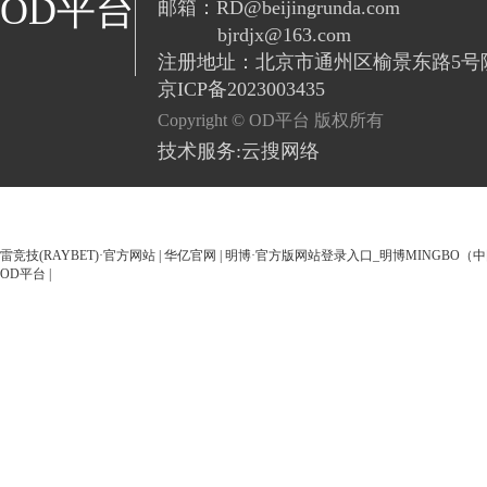
OD平台
邮箱：RD@beijingrunda.com
bjrdjx@163.com
注册地址：北京市通州区榆景东路5号院6
京ICP备2023003435
Copyright © OD平台 版权所有
技术服务:
云搜网络
雷竞技(RAYBET)·官方网站
|
华亿官网
|
明博·官方版网站登录入口_明博MINGBO（
OD平台
|