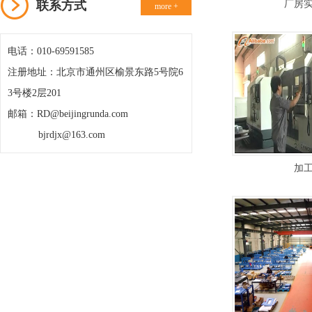
联系方式
厂房
more +
电话：010-69591585
注册地址：北京市通州区榆景东路5号院6
3号楼2层201
邮箱：RD@beijingrunda.com
bjrdjx@163.com
加