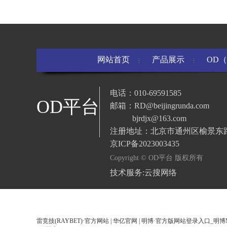
网站首页
产品展示
OD
国）
电话：010-69591585
OD平台
邮箱：RD@beijingrunda.com
bjrdjx@163.com
注册地址：北京市通州区榆景东路5
京ICP备2023003435
Copyright © OD平台 版权所有
技术服务:
云搜网络
雷竞技(RAYBET)·官方网站
|
华亿官网
|
明博·官方版网站登录入口_明博M