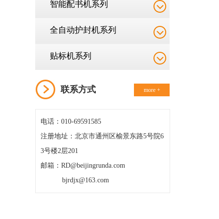
智能配书机系列
全自动护封机系列
贴标机系列
联系方式
more +
电话：010-69591585
注册地址：北京市通州区榆景东路5号院6
3号楼2层201
邮箱：RD@beijingrunda.com
bjrdjx@163.com