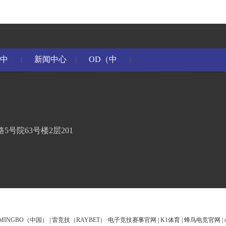
（中
新闻中心
OD（中
国）
号院63号楼2层201
INGBO（中国）
|
雷竞技（RAYBET）·电子竞技赛事官网
|
K1体育
|
蜂鸟电竞官网
|