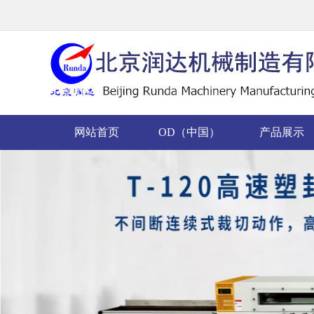
网站首页
OD（中国）
产品展示