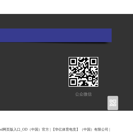
公众微信
od网页版入口_OD（中国）官方
|
【华亿体育电竞】（中国）有限公司
|