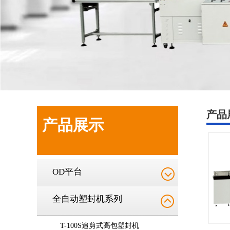
产品
产品展示
OD平台
全自动塑封机系列
T-100S追剪式高包塑封机