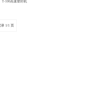
T-100高速塑封机
录 1/1 页