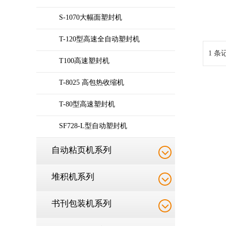
S-1070大幅面塑封机
T-120型高速全自动塑封机
1 条记
T100高速塑封机
T-8025 高包热收缩机
T-80型高速塑封机
SF728-L型自动塑封机
自动粘页机系列
堆积机系列
书刊包装机系列