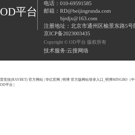
电话：010-69591585
OD平台
邮箱：RD@beijingrunda.com
bjrdjx@163.com
注册地址：北京市通州区榆景东路5号院6
京ICP备2023003435
Copyright © OD平台 版权所有
技术服务:
云搜网络
雷竞技(RAYBET)·官方网站
|
华亿官网
|
明博·官方版网站登录入口_明博MINGBO（
OD平台
|